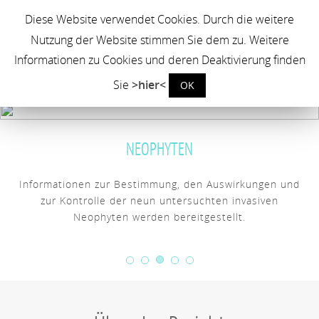
Neophyten in der Landwirtschaft
Diese Website verwendet Cookies. Durch die weitere
Nutzung der Website stimmen Sie dem zu. Weitere
Erfassung und Management invasiver Neophyten auf landwirtschaftlichen
Nutzflächen zur Sicherung der landwirtschaftlichen Produktionsbedingungen
Informationen zu Cookies und deren Deaktivierung finden
Sie
>hier<
OK
In Handlungsempfehlungen werden die Ergebnisse der
Maßnahmetests veröffentlicht.
HANDLUNGSEMPFEHLUNGEN
Über das Projekt