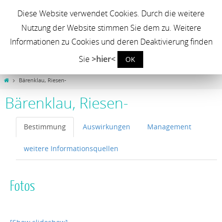
Neophyten in der Landwirtschaft
Diese Website verwendet Cookies. Durch die weitere
Nutzung der Website stimmen Sie dem zu. Weitere
Erfassung und Management invasiver Neophyten auf landwirtschaftlichen
Nutzflächen zur Sicherung der landwirtschaftlichen Produktionsbedingungen
Informationen zu Cookies und deren Deaktivierung finden
Sie
>hier<
OK
Bärenklau, Riesen-
Bärenklau, Riesen-
Bestimmung
Auswirkungen
Management
weitere Informationsquellen
Fotos