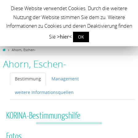
Neophyten in der Landwirtschaft
Diese Website verwendet Cookies. Durch die weitere
Nutzung der Website stimmen Sie dem zu. Weitere
Erfassung und Management invasiver Neophyten auf landwirtschaftlichen
Nutzflächen zur Sicherung der landwirtschaftlichen Produktionsbedingungen
Informationen zu Cookies und deren Deaktivierung finden
Sie
>hier<
OK
Ahorn, Eschen-
Ahorn, Eschen-
Bestimmung
Management
weitere Informationsquellen
KORINA-Bestimmungshilfe
Fotos